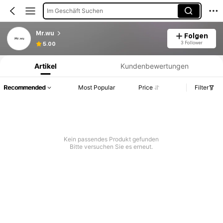
Im Geschäft Suchen
Mr.wu
Folgen
Produktinformation: Preisangabe, Verkaufs- und Lagerbestandsdetails.
3 Follower
5.00
Artikel
Kundenbewertungen
Recommended
Most Popular
Price
Filter
Kein passendes Produkt gefunden
Bitte versuchen Sie es erneut.