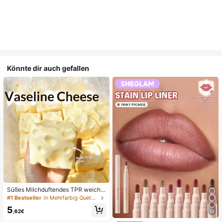
Könnte dir auch gefallen
Süßes Milchduftendes TPR weiche
s quetschbares Dumpling-förmiges
#1 Bestseller
in Mehrfarbig Quetschspielzeug für Teenager
Stressabbau-Spielzeug, 5cm niedli
5
ches lustiges Quetsch-Stressabbau
,62€
10
-Ornament, modisches praktisches