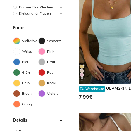
Damen Plus Kleidung
Kleidung für Frauen
Farbe
Vielfarbig
Schwarz
Weiss
Pink
Blau
Grau
Grün
Rot
39
Gelb
Khaki
GLAMSKIN Damen Sommer/Herbst gestreiftes Lingerie-Stil figurbetontes Camisole, einfarbiges Y2K Lässig Basic kurzes
EU Warehouse
Braun
Violett
7,99€
Orange
Details