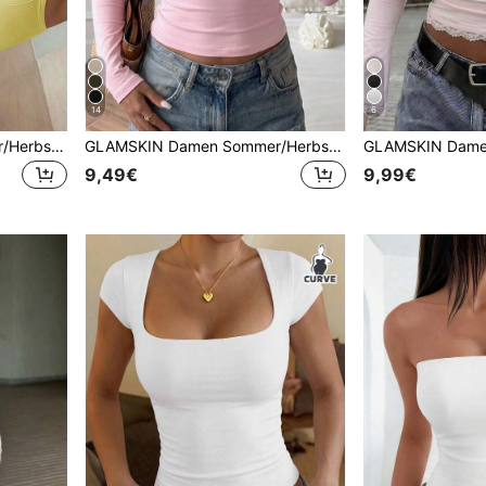
14
6
GLAMSKIN Damen Sommer/Herbst Basic 2-teiliges Set, Spaghetti-Träger Tanktop und Shorts mit Kordelzug Gelb Elegant
GLAMSKIN Damen Sommer/Herbst Basic Y2K Quadratischer Ausschnitt Langarm Slim Fit T-Shirt, einfarbig sexy figurbetontes Crop Top Rosa
9,49€
9,99€