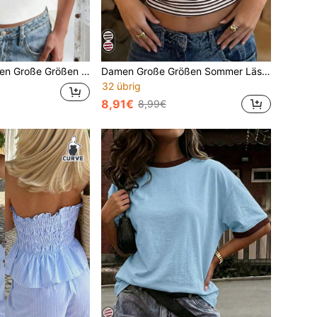
iger dehnbarer anliegender Bandeau-Top, geeignet für alle Jahreszeiten, ideal für den Valentinstag Weißer Sommer
Damen Große Größen Sommer Lässig Mode Strick Gestreift Trägertop
32 übrig
8,91€
8,99€