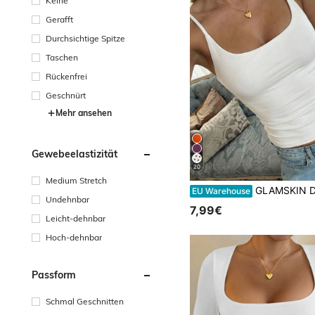
Keine
Gerafft
Durchsichtige Spitze
Taschen
Rückenfrei
Geschnürt
Mehr ansehen
Gewebeelastizität
20
Medium Stretch
GLAMSKIN Damen Sommer/Herbst Basic einfarbiges U-Ausschnitt Spaghettiträger Crop Camisole, Polka D
EU Warehouse
Undehnbar
7,99€
Leicht-dehnbar
Hoch-dehnbar
Passform
Schmal Geschnitten