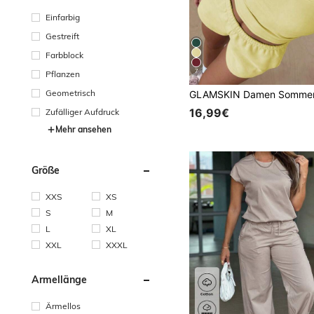
Einfarbig
Gestreift
Farbblock
7
Pflanzen
Geometrisch
16,99€
Zufälliger Aufdruck
Mehr ansehen
Größe
XXS
XS
S
M
L
XL
XXL
XXXL
Ärmellänge
Ärmellos