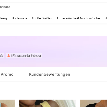
ertops
and down arrow keys to navigate search Zuletzt gesucht and Suche und Finde. Pr
dung
Bademode
Große Größen
Unterwäsche & Nachtwäsche
H
ufe
87% Anstieg der Follower
Promo
Kundenbewertungen