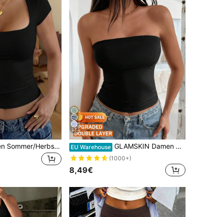
27
GLAMSKIN Damen Sommer/Herbst Basic gestreiftes quadratisches Ausschnitt Kurzarm figurbetontes kurzes T-Shirt, lässiges sexy Slim Fit Top, geeignet für Schulanfang, Ausflüge, Strandurlaub
GLAMSKIN Damen Sexy Trägerloses Bandeau-Top für alle Jahreszeiten, Sommer & Herbst Lässig Doppellagig Slim Fit Basic Cami Top, Streetwear & Strandurlaub Schwarz
EU Warehouse
(1000+)
8,49€