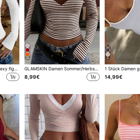
26
6
Vaiaye Damen gestreiftes sexy figurbetontes Langarm Strickoberteil, einfarbiges quadratisches Ausschnitt Basic T-Shirt, für Herbst Ausgehen Streetwear, Office Siren Weiß
GLAMSKIN Damen Sommer/Herbst Basic gestreiftes Kontrastsaum V-Ausschnitt Langarm Top, Schulanfang/Ausflug/Streetwear Lässig
8,99€
14,99€