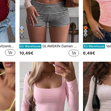
15
7
GLAMSKIN Damen Sexy Spitzenbesatz Spaghettiträger Bodysuit, ärmelloser Slim Fit Tank Bodysuit, lässiges Alltagsoutfit für Sommer und Herbst Schulanfang Saison
GLAMSKIN Damen Sommer einfarbige lässige Slim Fit Shorts, gestreifter Low Waist minimalistischer Minirock, Herbst Schulanfang Ausflug Boho-Stil Strandurlaub & Alltagskleidung
Vaiaye Damen Mode
EU Warehouse
EU Warehouse
10,49€
6,49€