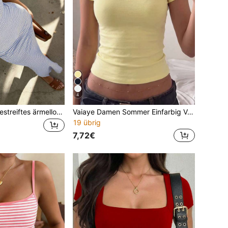
4
1 Stück Damen gestreiftes ärmelloses Kleid mit Seitenschlitz, sexy rückenfreies gestreiftes Kleid elegant für den Sommer
Vaiaye Damen Sommer Einfarbig V-Ausschnitt Kurzarm Sexy Taillenbetonend Y2K Weihnachten Neujahr Thanksgiving T-Shirt Lässig Gelb
19 übrig
7,72€