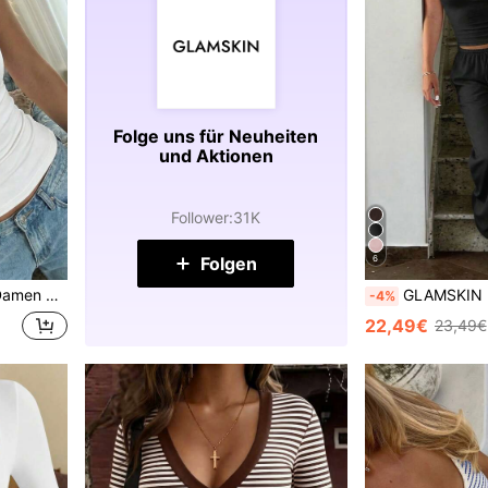
Folge uns für Neuheiten
und Aktionen
Follower
:
31K
Folgen
6
ot Y2K Slim Fit Tank Top, tägliche Streetwear Weiß
GLAMSKIN Damen Sommer/Herbst Basic einfarbiges Neck
-4%
22,49€
23,49€