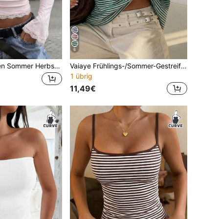
6
GLAMSKIN Damen Sommer Herbst Basic Quadratischer Ausschnitt Spitzenbesatz ausgestellter Ärmel Langarm Crop Top, einfarbig schmale Passform Lässig Top, Schulanfang Ausflug Rosa
Vaiaye Frühlings-/Sommer-Gestreiftes Kontrast-Farbiges Rundhals Langarm-Top, Minimalistisches Locker Sitzendes Damen T-Shirt, Geeignet für Alltag und Pendeln Lässig
1 übrig
11,49€