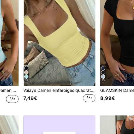
19
23
 Tanktop, Schulanfang, tägliche Streetwear & Strandurlaub
Vaiaye Damen einfarbiges quadratisches Ausschnitt figurbetontes lässiges Camisole, minimalistisches Retro einfarbiges Top, lässig vielseitig Gelb, Clean Girl Ästhetik Sommer
7,49€
8,99€