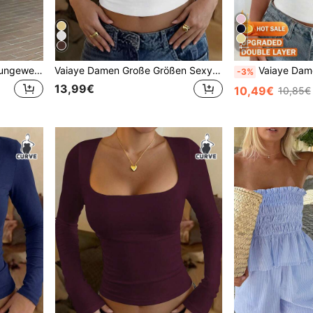
4
Vaiaye Damen 2 Stücke Loungewear-Set aus reiner Baumwolle Einfarbig, Top, Herbst Lässig Sport Set Sommer Elegant
Vaiaye Damen Große Größen Sexy anliegendes Strickoberteil, einfarbiges Casual T-Shirt mit Quadratausschnitt, Frühling/Sommer Weiß
Vaiaye Damen Große Größen Sexy trägerloses Basic Camisole, modischer einfarb
-3%
13,99€
10,49€
10,85€