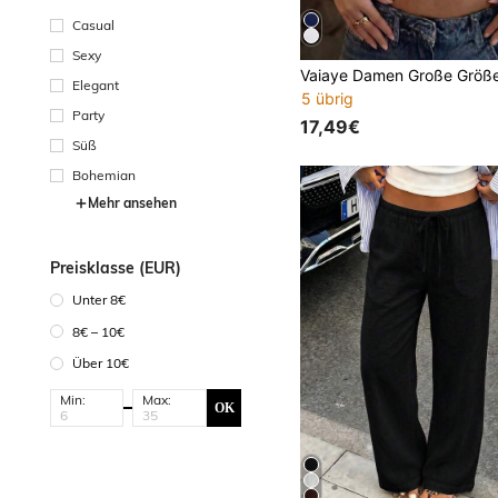
Casual
Sexy
Elegant
5 übrig
Party
17,49€
Süß
Bohemian
Mehr ansehen
Preisklasse (EUR)
Unter 8€
8€ – 10€
Über 10€
Min:
Max:
OK