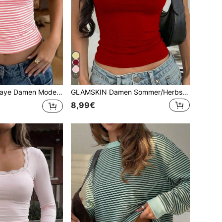
11
 Unterwäsche Stil Top, Sommer gestreiftes Muster Rundhals Slim Fit Lässig Urlaub sexy Camisole Rosa
GLAMSKIN Damen Sommer/Herbst Basic einfarbiges quadratisches Ausschnitt Kurzarm Crop T-Shirt, Y2K sexy figurbetontes lässiges Top, tägliche Streetwear Rot
8,99€