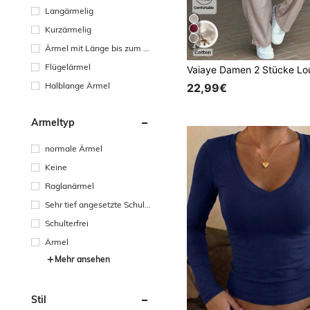
Langärmelig
Kurzärmelig
Ärmel mit Länge bis zum H
4
andgelenk
Flügelärmel
Halblange Ärmel
22,99€
Ärmeltyp
normale Ärmel
Keine
Raglanärmel
Sehr tief angesetzte Schult
erpartie
Schulterfrei
Ärmel
Mehr ansehen
Stil