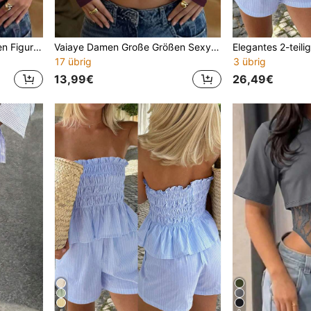
Vaiaye Damen Große Größen Figurbetontes V-Ausschnitt Sexy Langarm Y2K Frühling/Sommer Strick Top, Einfarbiges V-Ausschnitt T-Shirt, Geeignet für Valentinstag Lässig
Vaiaye Damen Große Größen Sexy Figurbetontes Langarm Strickoberteil, einfarbige quadratische Ausschnitt Basic Bluse, geeignet für Herbstausflüge, tägliche Freizeitkleidung, Schulanfang
17 übrig
3 übrig
13,99€
26,49€