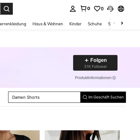
0
0
ess Enter to select.
errenkleidung
Haus & Wohnen
Kinder
Schuhe
Schmuck & Acces
Folgen
31K Follower
Produktinformationen
Damen Zweiteiler Outfits
Frauen Tops
Damen Hosen
Damen Shorts
Im Geschäft Suchen