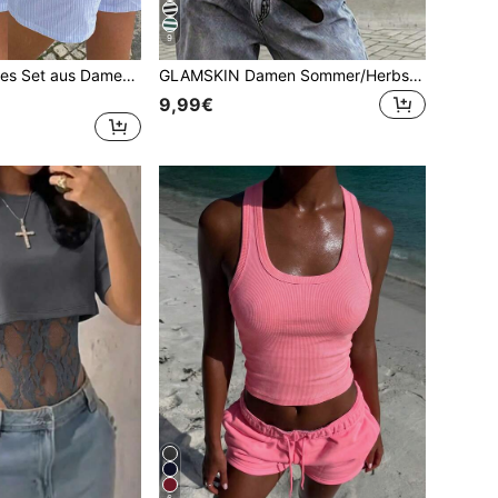
9
Elegantes 2-teiliges Set aus Damen Sommer Lässig gestreiftem gewebtem Bandeau-Top und Shorts in Große Größen
GLAMSKIN Damen Sommer/Herbst Basic gestreiftes Rundhals locker geschnittenes Kurzarm T-Shirt, einfarbig minimalistisches lässiges Top, geeignet für Schulanfang, Ausflüge, Streetwear, Arbeitsweg
9,99€