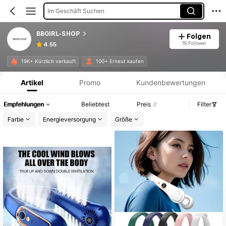
Im Geschäft Suchen
BBGIRL-SHOP
Folgen
79 Follower
4.55
Produktinformation: Preisangabe, Verkaufs- und Lagerbestandsdetails.
19K+ Kürzlich verkauft
100+ Erneut kaufen
Artikel
Promo
Kundenbewertungen
Empfehlungen
Beliebtest
Preis
Filter
Farbe
Energieversorgung
Größe