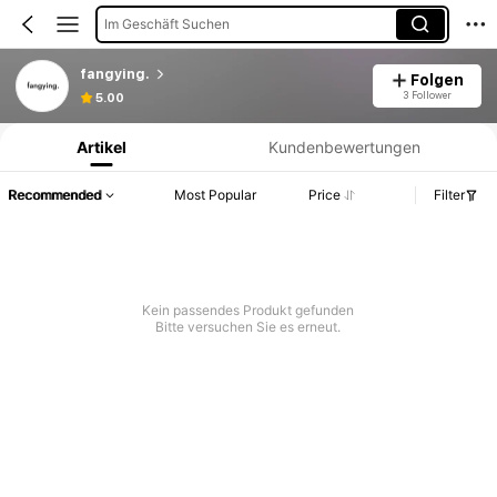
Im Geschäft Suchen
fangying.
Folgen
Produktinformation: Preisangabe, Verkaufs- und Lagerbestandsdetails.
3 Follower
5.00
Artikel
Kundenbewertungen
Recommended
Most Popular
Price
Filter
Kein passendes Produkt gefunden
Bitte versuchen Sie es erneut.