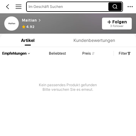
Im Geschäft Suchen
Maitian
Folgen
Produktinformation: Preisangabe, Verkaufs- und Lagerbestandsdetails.
3 Follower
4.92
Artikel
Kundenbewertungen
Empfehlungen
Beliebtest
Preis
Filter
Kein passendes Produkt gefunden
Bitte versuchen Sie es erneut.