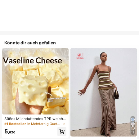
Könnte dir auch gefallen
Süßes Milchduftendes TPR weiche
s quetschbares Dumpling-förmiges
#1 Bestseller
in Mehrfarbig Quetschspielzeug für Teenager
Stressabbau-Spielzeug, 5cm niedli
5
ches lustiges Quetsch-Stressabbau
,62€
12
-Ornament, modisches praktisches