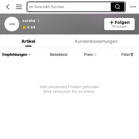
Im Geschäft Suchen
ovishe
Folgen
Produktinformation: Preisangabe, Verkaufs- und Lagerbestandsdetails.
79 Follower
4.94
Artikel
Kundenbewertungen
Empfehlungen
Beliebtest
Preis
Filter
Kein passendes Produkt gefunden
Bitte versuchen Sie es erneut.