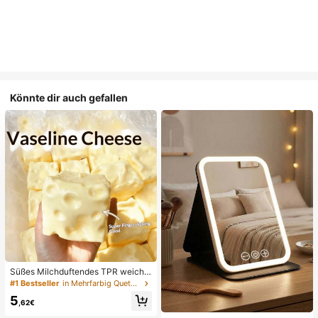
Könnte dir auch gefallen
Süßes Milchduftendes TPR weiche
s quetschbares Dumpling-förmiges
#1 Bestseller
in Mehrfarbig Quetschspielzeug für Teenager
Stressabbau-Spielzeug, 5cm niedli
5
ches lustiges Quetsch-Stressabbau
,62€
-Ornament, modisches praktisches