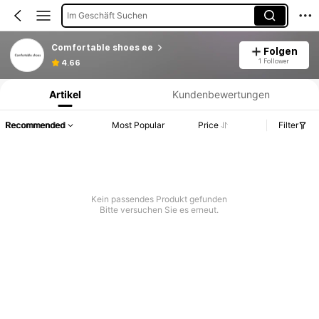
Im Geschäft Suchen
Comfortable shoes ee
Folgen
Produktinformation: Preisangabe, Verkaufs- und Lagerbestandsdetails.
1 Follower
4.66
Artikel
Kundenbewertungen
Recommended
Most Popular
Price
Filter
Kein passendes Produkt gefunden
Bitte versuchen Sie es erneut.