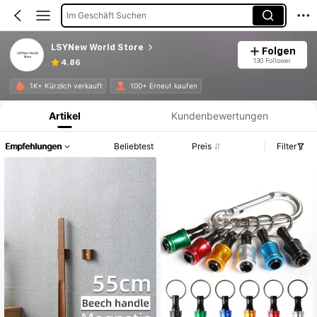
Im Geschäft Suchen
LSYNew World Store
Folgen
130 Follower
4.86
Produktinformation: Preisangabe, Verkaufs- und Lagerbestandsdetails.
1K+ Kürzlich verkauft
100+ Erneut kaufen
Artikel
Kundenbewertungen
Empfehlungen
Beliebtest
Preis
Filter