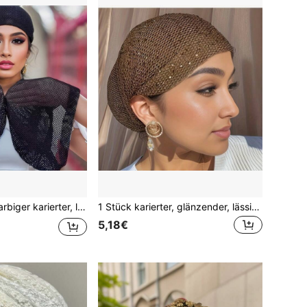
er Hut mit Rückseite mit Lochung, atmungsaktiv, bequem, geeignet für den täglichen Gebrauch, alle Jahreszeiten, modisch & minimalistisch
1 Stück karierter, glänzender, lässiger, bohemian, retro, süßer Polyester Hohlrücken Bandana Kopfband mit Strass, dehnbar, elastisch, atmungsaktiv, bequem für den täglichen Gebrauch, geeignet für alle Jahreszeiten, Modekopfschmuck für Frauen, Schlafhaube, Sommer, Strand, Hut, Urlaub, Reise
5,18€