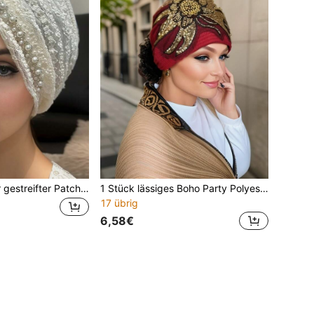
1 Stück Polyester gestreifter Patch mit Pailletten-Stickerei, durchbrochener Spitze und Perlen-Applikation, Kopftuch/Haarband für Frauen, elegant, dehnbar, geeignet für alle Jahreszeiten, für Outdoor, Partys und Lässig-Anlässe, atmungsaktive Netzstoff Schlafhaube
1 Stück lässiges Boho Party Polyester Patchwork Jacquard Stirnband mit Perlen, Pailletten Spitze Stickerei, elegante dekorative atmungsaktive Netzkappe für Frauen, geeignet für alle Jahreszeiten, Haar, Schlaf, Strand, Reise
17 übrig
6,58€