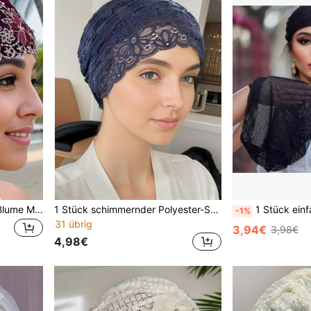
1 Stück lässiger Polyester Blume Muster Boho Kopftuch, Spitze Patchwork Design, elegant, bequem, atmungsaktiv, geeignet für den täglichen Gebrauch, Chemotherapie Haarbedeckung, Schlafhaube
1 Stück schimmernder Polyester-Spitzen-Splicing einfarbiger Kopftuch für Frauen, elegant, exquisit, atmungsaktiv, bedeckt das Haar, geeignet für tägliche Fahrten, Versammlungen, Ausflüge, ganzjährig Valentinstag Haarnetz Schlafhaube
1 Stück einfarbiger karierter, lässiger, boho-artiger, retro-Polyester(Dacron) Kopftuchinnenfutt
-1%
31 übrig
3,94€
3,98€
4,98€