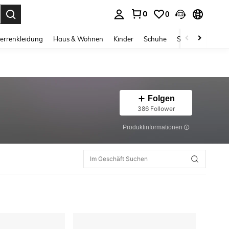
0
0
ess Enter to select.
errenkleidung
Haus & Wohnen
Kinder
Schuhe
Schmuck & Acces
Folgen
386 Follower
Produktinformationen