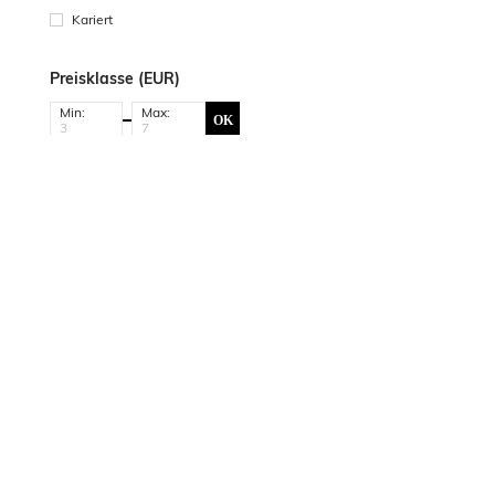
Kariert
Preisklasse (EUR)
Min:
Max:
OK
SHEIN-
HILFE &
KUNDENDI
INFORMATIONEN
UNTERSTÜTZUNG
Kontakt
Impressum
Versand-Info
Zahlung & S
Über SHEIN
Widerruf/Rückgabe
Bonuspunkt
Soziale Verantwortung
Rückerstattung
Geschenkka
Lieferkette
Bestellung
Häufig gest
Karrieren
Sendungsverfolgung
AGB
Größenberater
Meldung illegaler
Studentenrabatt
Inhalte
Nachrichtenstudio