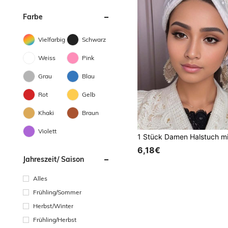
Farbe
Vielfarbig
Schwarz
Weiss
Pink
Grau
Blau
Rot
Gelb
Khaki
Braun
Violett
6,18€
Jahreszeit/ Saison
Alles
Frühling/Sommer
Herbst/Winter
Frühling/Herbst