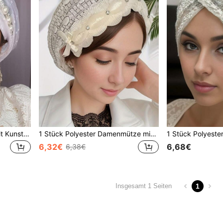
1 Stück Damen Halstuch mit Kunstperlen, weiches und atmungsaktives Haarnetz geeignet für alle Anlässe, elegante Damen Schlafhaube Schlafmütze
1 Stück Polyester Damenmütze mit Schleifenmuster und kariertem Muster, mit Strass-Verzierung vorne, für alle Jahreszeiten, elegante & zarte hautfreundliche Schlafmütze zum Valentinstag
6,32€
6,68€
6,38€
1
Insgesamt 1 Seiten