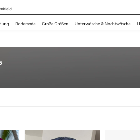
enkleid
and down arrow keys to navigate search Zuletzt gesucht and Suche und Finde. Pr
dung
Bademode
Große Größen
Unterwäsche & Nachtwäsche
H
5