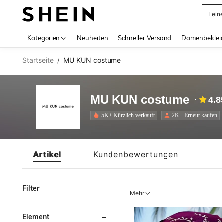
Lein
Use up 
Kategorien
Neuheiten
Schneller Versand
Damenbeklei
Startseite
MU KUN costume
/
MU KUN costume
4.8
5K+ Kürzlich verkauft
2K+ Erneut kaufen
Artikel
Kundenbewertungen
Filter
Mehr
Element