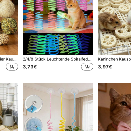
9er Set Assortierte Kleine Tier Kaue- & Schleif-Aktivitätsspielzeuge, einschließlich Kaninchenball, Kaninchen, Hamster, Meerschweinchen Kaue-Spielzeuge, Weihnachtsgeschenk, Training, Valentinstag & Kleine Tier Geschenk
2/4/8 Stück Leuchtende Spiralfedern Katzenspielzeug Set. Spiraldesign, farbenfrohe interaktive Kätzchen Spielsachen. Geeignet zum Jagen, Spielen und Bewegung. Nachtaktive interaktive Unterhaltung für Katzen, geeignet für Kätzchen und erwachsene Katzen. Kleine Haustiere können jagen, springen und schlagen. Weihnachtsgeschenke.
3,73€
3,97€