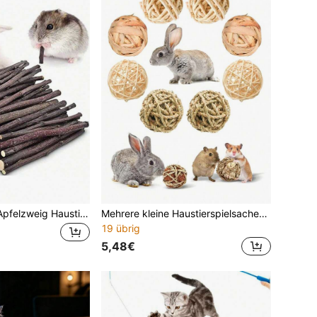
50g 100g 200g Apfelzweig Haustier Kauspielzeug, 15cm Weidenzweig, Haustier Kauspielzeug, getrockneter Weidenzweig Kaustab, geeignet für Hamster, Kaninchen und Meerschweinchen, Kaninchen Zubehör, Valentinstag Geschenk, Geburtstagsgeschenk
Mehrere kleine Haustierspielsachen, darunter Kaninchen, Hamster, Mahlgras-Bälle, kleine Nagetier-Rollspielzeuge, handgewebte Mahlgras-Ball-Spielzeuge und Kaninchen-Puzzle-Spielzeuge, geeignet für kleine Tiere wie Kaninchen, Meerschweinchen, Hamster usw. zum Zähneputzen und fröhlichen Spielen. Valentinstag-Geschenke, Geburtstagsgeschenke, (mehrere Stile und zufällige Farben)
19 übrig
5,48€