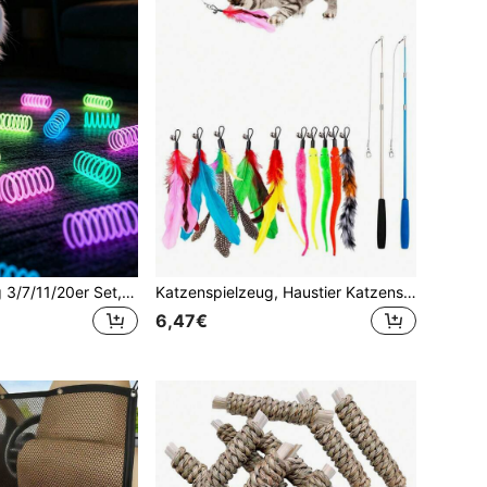
Katzen Spielzeug 3/7/11/20er Set, Indoor Nachtlicht Katzen Spielzeug Set, Jelly Farbe Spiral Design Interaktive Katzen Spielzeuge, Geeignet zum Jagen, Spielen und Trainieren, Bietet nächtliche interaktive Unterhaltung für Katzen
Katzenspielzeug, Haustier Katzenspielzeug Set, bunte künstliche Federn, Katzenangel, Raupen-Glocke, austauschbarer Angelkopf, geeignet für Innen- und Außenbereich, Training, Interaktion, gegen Langeweile, (Blau, Schwarz. Ersatzkopf Farbe zufällig)
6,47€