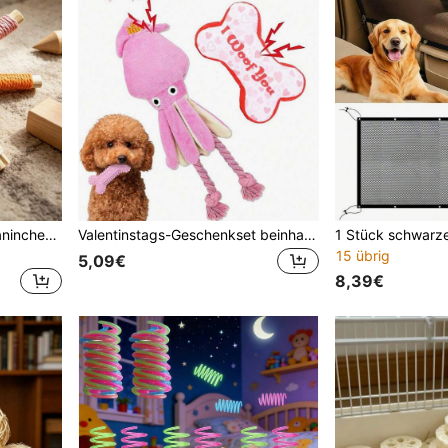
Happy Kleintier Hamster Kaninchen Kauspielzeug Nagetier Zahnschleifstab Hamster Haustier Zahnschleifstab Spielzeug Kleintier Happy Spielzeug
Valentinstags-Geschenkset beinhaltet süße interaktive quietschende Haustierspielzeuge, rosa Kauknochen-Spielzeuge geeignet für kleine & mittlere Hunde, Lutscher-Geschenke, perfekt für Valentinstag und Weihnachtsgeschenke
15 übrig
5,09€
8,39€