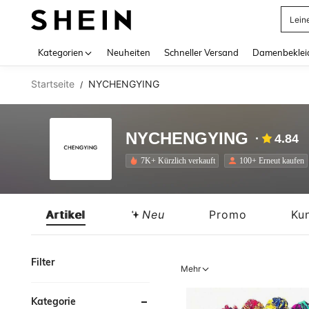
Somm
Use up 
Kategorien
Neuheiten
Schneller Versand
Damenbeklei
Startseite
NYCHENGYING
/
NYCHENGYING
4.84
7K+ Kürzlich verkauft
100+ Erneut kaufen
Artikel
Neu
Promo
Ku
Filter
Mehr
Kategorie