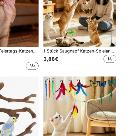
es rotes Hunde-Weihnachtshalsband, geeignet für Mädchen und Jungen, niedliches verstellbares Feiertags-Hundehalsband, kleine mittlere große Hunde und Katzen Haustierhalsband
1 Stück Saugnapf Katzen-Spielangel mit Tropfenlasur-Metallgriff, realistisches Insektendesign, Selbstunterhaltungsspielzeug für Katzen, Ersatzkopf, starke Saugnapfbasis, abnehmbare Basis mit Druckentlastung für verbesserte Haftung
3,88€