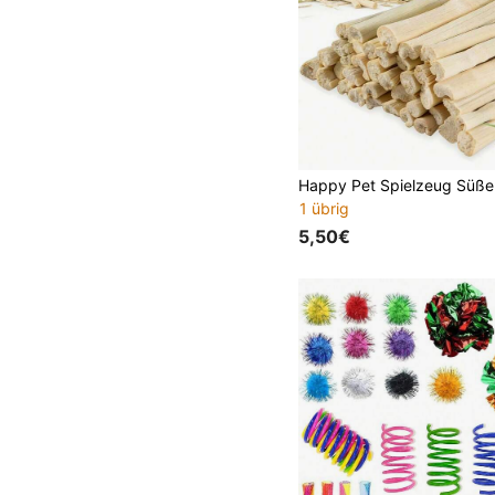
1 übrig
5,50€