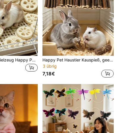
Kaninchen Kauspielzeug Happy Pet Kauset, Kaninchen Hamster Haustier Spielzeug Set, Zum Spielen und Unterhalten, Kleintier Feiertagsgeschenk, Valentinstag Tiergeschenk, Kaninchen Kauspielzeug, Hamster Zahnpflegespielzeug, Hamster Spielzeug
Happy Pet Haustier Kauspieß, geeignet für Kaninchen, Meerschweinchen und Hamster - interaktives Kauspielzeug für kleine Haustiere, Haustier-Feiertagsgeschenk, Geburtstagsgeschenk
3 übrig
7,18€