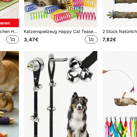
paren
Happy Little Haustier Kaninchen Hamster Zahnschleifspielzeug, Exquisites Luffa-Kronen Zahnschleifspielzeug, Handgefertigtes Materialspielzeug, Kleintierspielzeug, Geburtstags-/Feiertagsgeschenk
Katzenspielzeug Happy Cat Teaser Stab Bunte Feder Teaser Stab/Katzen Spiralfeder, Kreatives Spielzeug, Zeitvertreib, Geeignet zum Springen, Beißen, Jagen, Happy Cat Spielzeug, Valentinstag, Feiertagsgeschenk Haustier Katze/Hund Geschenk
3,47€
7,82€