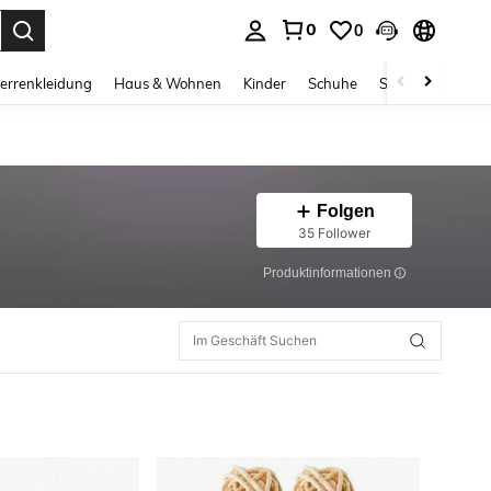
0
0
ess Enter to select.
errenkleidung
Haus & Wohnen
Kinder
Schuhe
Schmuck & Acces
Folgen
35 Follower
Produktinformationen