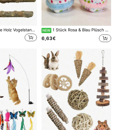
2 Stück Natürliche Holz Vogelstange, Vogel Stehspielzeug, Krallen Schleifstab, Vogelkäfig Zubehör, geeignet für Wellensittiche, Nymphensittiche, Rosenköpfchen, Rosenköpfchen
1 Stück Rosa & Blau Plüsch Geburtstagskuchen Hundekauspielzeug - langanhaltend, Zahnpflege, Interaktives Spielzeug geeignet für mittelgroße bis große Hunde, perfekt für Geburtstagsfeiern und tägliches Training
NEW
6,63€