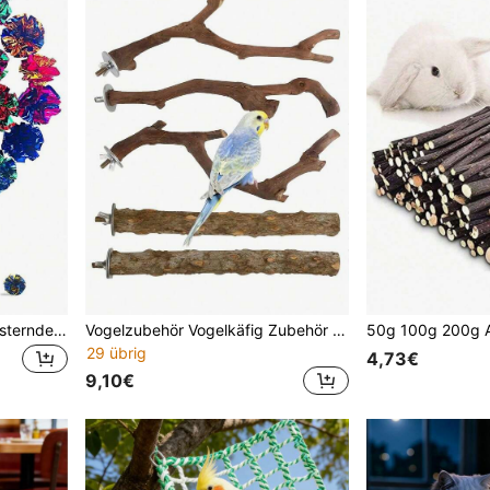
Happy Little Cat bunter knisternder Katzenball, Spielball mit Soundpapier, Jagd-, Spiel- und Trainingstoy, Indoor-Unterhaltung und Sprungspielzeug für Haustiere, in mehreren Farben, Zufallsfarbe
Vogelzubehör Vogelkäfig Zubehör Spielzeug 5er Set Papagei Sitzstangen 3 Rebenstangen 2 Ständer Krallenform Mattiert Papagei Kauspielzeug Trainingszweig Geeignet für Papageien, mittlere und kleine Vögel Feiertagsgeschenk
29 übrig
4,73€
9,10€