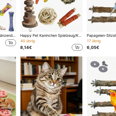
tücke/8 Stücke, Valentinstag Geschenk für Katzen und Hunde
Happy Pet Kaninchen Spielzeug/Kaninchen/Meerschweinchen Spielzeug, Kaninchen Kauspielzeug, Mehrteiliges Kaninchen Spielzeug, handgemachtes Kauspielzeug geeignet für Meerschweinchen, Hamster, kleine Nagetiere, Geburtstagsgeschenke, Feiertagsgeschenke 14 Stücke/7 Stücke/3 Stücke Set
40 übrig
17 übrig
8,14€
6,05€