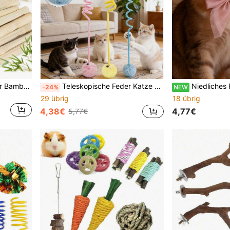
Happy Pet Spielzeug Süßer Bambus Kauspielzeug und Schleifstab - Geeignet für Kaninchen, Hamster, Meerschweinchen, Sandratten und kleine Haustiere - Zahnpflege Snack Spielzeug
Teleskopische Feder Katze Spielzeug, bunte Feder Röhre, interaktiver rollender Ball aktive Spirale, geeignet für Käfigmäuse und Hauskatzen Feder-Aktionsspielzeug, langanhaltend, fördert Katzen-Bewegung, zufällige Farbe
Niedliches Feiertags-Katzenhalsband, für Kater und Katzen, männliche und weibliche Katzen Weihnachtshalsband, klassisch
-24%
NEW
29 übrig
18 übrig
4,38€
4,77€
5,77€