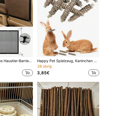
1 Stück schwarzes Haustier-Barrierenetz mit verstellbaren Haken, multifunktionales Auto-Trennwandnetz geeignet für SUV, Limousine und Lkw, hervorragend als Haustier-Autositzabdeckung/Haustier-Barriere zu Halloween oder Weihnachten
Happy Pet Spielzeug, Kaninchen Hamster Kauspielzeug, Douban Süßer Bambus, verbessert Zähne und steigert Appetit von Haustieren. Das beste Kaninchen Spielzeug für Kaninchen, Meerschweinchen und Hamster. Happy Birthday Geschenk, Feiertagsgeschenk.
38 übrig
3,85€