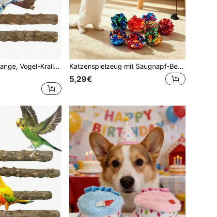
Papageien-Sitzstange, Vogel-Krallen-Schleifstab, Käfig-Plattform-Spielzeug, Vogelkäfig-Zubehör, geeignet für Wellensittiche, Langschwanz-Papageien, Nymphensittiche, Unzertrennliche, optionaler Menge: 1/2/3/4/5/10 Stück
Katzenspielzeug mit Saugnapf-Befestigung, extra lange Teaser-Angel + mehrere austauschbare Köpfe Feder, Raupe, Schmetterling Ersatzzubehör, Katzenspielzeug zur Selbstbeschäftigung, Feiertagsgeschenk
5,29€