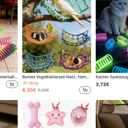
Katzenspielzeug, Katzen Federball ausziehbare Feder Spielzeug, bunte Federrohre, interaktiver rollender Ball bunte lebendige Spiralen, Feder-Aktionsspielzeug für Käfigmäuse, Katzen Haustierbedarf für Innenräume, robust und langanhaltend, ermutigt Katzen zum Sport, zufällige Farbe
Buntes Vogelkletterseil-Netz, Hamster-Kletterseil-Netz, Haustier-Hängematte, Vogel-Leiterseil-Brücke, Seil-Netz-Spielzeuge für kleine Tiere, Käfig-Dekorationszubehör-Set, Set beinhaltet 1 Stück/2 Stück/3 Stück/4 Stück/5 Stück
32 übrig
3,72€
6,35€
6,38€