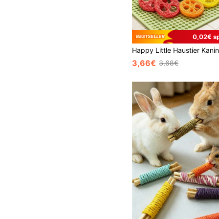
0,02€ s
3,66€
3,68€