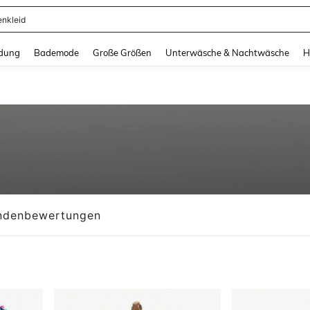
ertops
and down arrow keys to navigate search Zuletzt gesucht and Suche und Finde. Pr
dung
Bademode
Große Größen
Unterwäsche & Nachtwäsche
H
ndenbewertungen