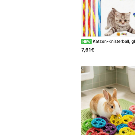
Katzen-Knisterball, glänzender Stressabbau-Quietschball, geeignet für mehrere Katzen zum Spielen, geeignet für Kätzchen und erwachsene Katzen, 2 Stücke/4 Stücke/6 S
NEW
7,61€