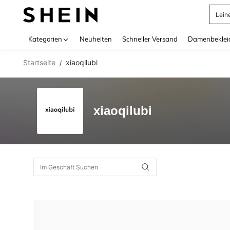
Lein
Use up 
Kategorien
Neuheiten
Schneller Versand
Damenbeklei
Startseite
xiaoqilubi
/
xiaoqilubi