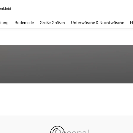
enkleid
and down arrow keys to navigate search Zuletzt gesucht and Suche und Finde. Pr
dung
Bademode
Große Größen
Unterwäsche & Nachtwäsche
H