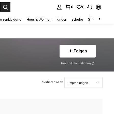
0
0
ess Enter to select.
errenkleidung
Haus & Wohnen
Kinder
Schuhe
Schmuck & Acces
Folgen
Produktinformationen
Sortieren nach