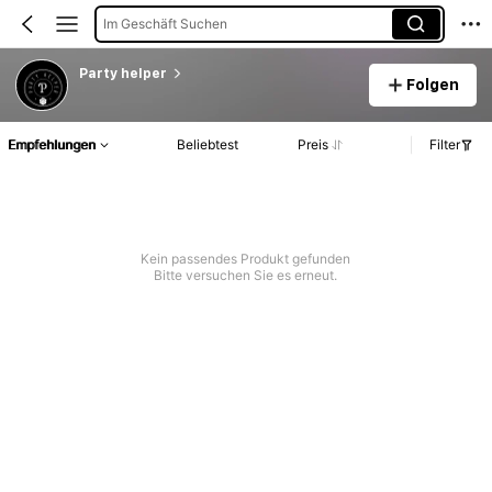
Im Geschäft Suchen
Party helper
Folgen
Empfehlungen
Beliebtest
Preis
Filter
Kein passendes Produkt gefunden
Bitte versuchen Sie es erneut.