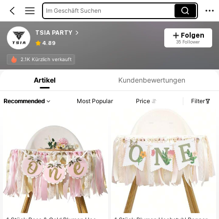
Im Geschäft Suchen
TSIA PARTY
Folgen
35 Follower
4.89
Produktinformation: Preisangabe, Verkaufs- und Lagerbestandsdetails.
2.1K Kürzlich verkauft
Artikel
Kundenbewertungen
Recommended
Most Popular
Price
Filter