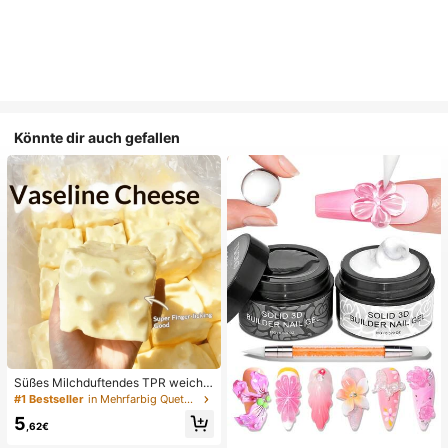
Könnte dir auch gefallen
Süßes Milchduftendes TPR weiche
s quetschbares Dumpling-förmiges
#1 Bestseller
in Mehrfarbig Quetschspielzeug für Teenager
Stressabbau-Spielzeug, 5cm niedli
5
ches lustiges Quetsch-Stressabbau
,62€
-Ornament, modisches praktisches