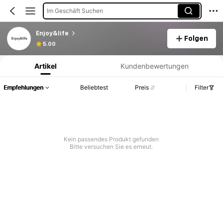
Im Geschäft Suchen
Enjoy&life
Folgen
Produktinformation: Preisangabe, Verkaufs- und Lagerbestandsdetails.
5.00
Artikel
Kundenbewertungen
Empfehlungen
Beliebtest
Preis
Filter
Kein passendes Produkt gefunden
Bitte versuchen Sie es erneut.