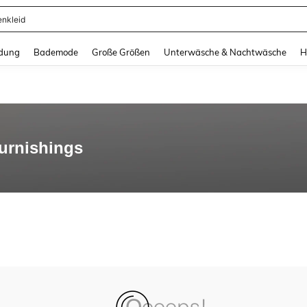
enkleid
and down arrow keys to navigate search Zuletzt gesucht and Suche und Finde. Pr
dung
Bademode
Große Größen
Unterwäsche & Nachtwäsche
H
urnishings