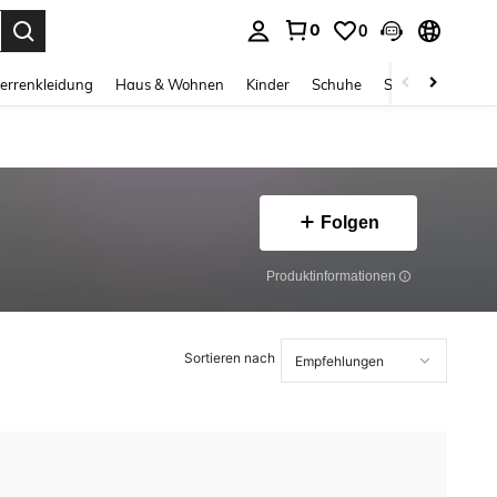
0
0
ess Enter to select.
errenkleidung
Haus & Wohnen
Kinder
Schuhe
Schmuck & Acces
Folgen
Produktinformationen
Sortieren nach