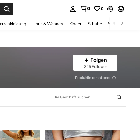
0
0
ess Enter to select.
errenkleidung
Haus & Wohnen
Kinder
Schuhe
Schmuck & Acces
Folgen
325 Follower
Produktinformationen