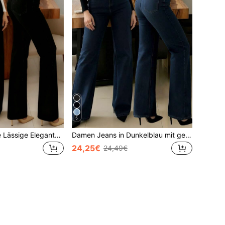
5
Damen Schwarze Lässige Elegante Gerade Bein Jeans Mit Taschen, Knöpfen, Reißverschluss Und Moderatem Stretch Stoff Frühling Herbst
Damen Jeans in Dunkelblau mit geradem Bein, lässig und elegant, mit Taschen, Knöpfen, Reißverschluss und moderatem Stretchstoff, vielseitig für Frühling und Herbst
24,25€
24,49€