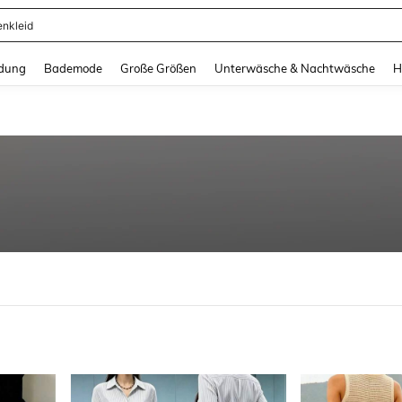
enkleid
and down arrow keys to navigate search Zuletzt gesucht and Suche und Finde. Pr
dung
Bademode
Große Größen
Unterwäsche & Nachtwäsche
H