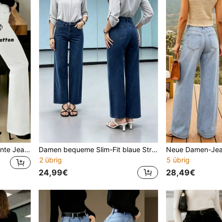
Damen weiße lässige elegante Jeans mit geradem Bein, mit Taschen, Knöpfen, Reißverschlüssen und mittelstarkem Stretchstoff. Frühling, Sommer, Herbst, dünner Herbst
Damen bequeme Slim-Fit blaue Straight-Leg Jeans - ideal für alltägliche Unternehmungen und bequemen Casual-Stil im Frühling
2 übrig
5 übrig
24,99€
28,49€