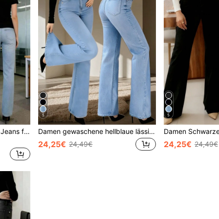
5
5
Neue gerade geschnittene Jeans für Damen - vielseitige gewaschene Denimhose, geeignet für lässigen und bequemen Alltags-Stil im Frühling
Damen gewaschene hellblaue lässige elegante Jeans mit geradem Bein, Taschen, Knöpfen, Reißverschluss und moderatem Stretchstoff für Frühling und Herbst
24,25€
24,25€
24,49€
24,49€