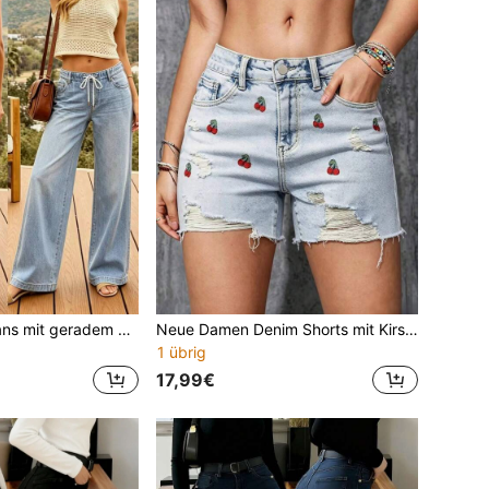
Neue Damen-Jeans mit geradem Bein, lockere Passform, lässiger Streetstyle, Marken-Jeans mit Relaxed Fit, Damen-Denimhosen und -Bekleidung
Neue Damen Denim Shorts mit Kirschstickerei, Destroyed-Look, lässig & Sexy für den Sommer
1 übrig
17,99€