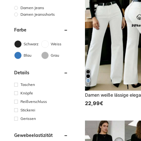
Damen Jeans
Damen Jeansshorts
Farbe
Schwarz
Weiss
Blau
Grau
Details
Taschen
5
Knöpfe
Reißverschluss
22,99€
Stickerei
Gerissen
Gewebeelastizität