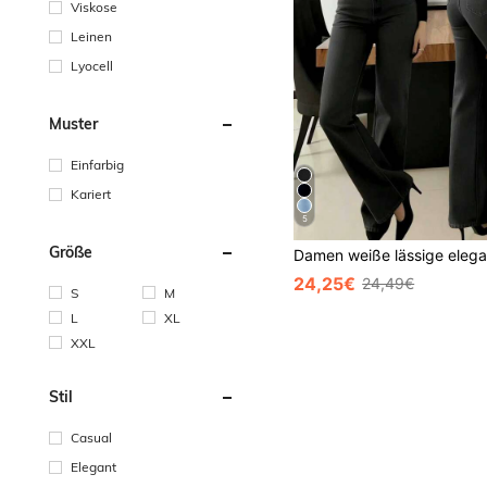
Viskose
Leinen
Lyocell
Muster
Einfarbig
Kariert
5
Größe
24,25€
24,49€
S
M
L
XL
XXL
Stil
Casual
Elegant