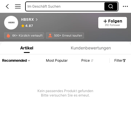
Im Geschäft Suchen
HBSRX
Folgen
310 Follower
4.87
Produktinformation: Preisangabe, Verkaufs- und Lagerbestandsdetails.
6K+ Kürzlich verkauft
500+ Erneut kaufen
Artikel
Kundenbewertungen
Recommended
Most Popular
Price
Filter
Kein passendes Produkt gefunden
Bitte versuchen Sie es erneut.