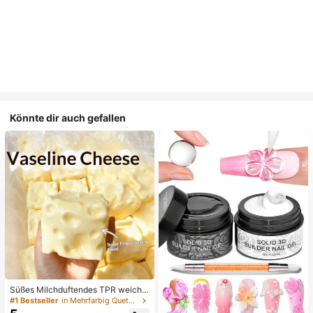
Könnte dir auch gefallen
Süßes Milchduftendes TPR weiche
s quetschbares Dumpling-förmiges
#1 Bestseller
in Mehrfarbig Quetschspielzeug für Teenager
Stressabbau-Spielzeug, 5cm niedli