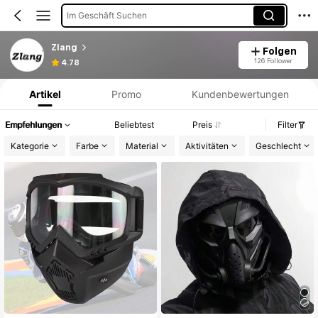
Im Geschäft Suchen
Zlang
Folgen
Produktinformation: Preisangabe, Verkaufs- und Lagerbestandsdetails.
126 Follower
4.78
Artikel
Promo
Kundenbewertungen
Empfehlungen
Beliebtest
Preis
Filter
Kategorie
Farbe
Material
Aktivitäten
Geschlecht