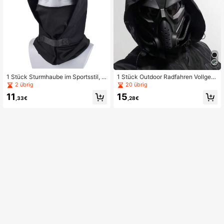
1 Stück Sturmhaube im Sportsstil, k
1 Stück Outdoor Radfahren Vollgesi
arierter Stoff + elastisches atmungs
chtsschutzmaske, militärischer Stil
2 übrig
20 übrig
aktives Material, geeignet für Laufe
Airsoft Schutzmaske
11
15
n, Training, Lässig bekleidung
,33€
,28€