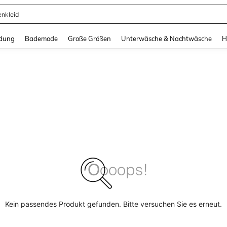
enkleid
and down arrow keys to navigate search Zuletzt gesucht and Suche und Finde. Pr
dung
Bademode
Große Größen
Unterwäsche & Nachtwäsche
H
Kein passendes Produkt gefunden. Bitte versuchen Sie es erneut.