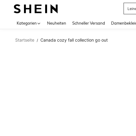
Lein
Use up 
Kategorien
Neuheiten
Schneller Versand
Damenbeklei
Startseite
Canada cozy fall collection go out
/