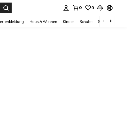
0
0
ess Enter to select.
errenkleidung
Haus & Wohnen
Kinder
Schuhe
Schmuck & Acces