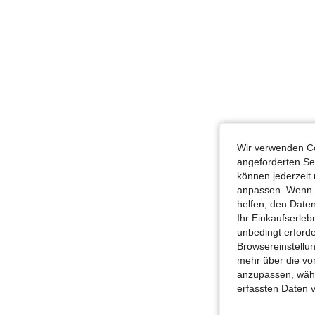
Wir verwenden Co
angeforderten Ser
können jederzeit 
anpassen. Wenn Si
helfen, den Date
Ihr Einkaufserle
unbedingt erford
Browsereinstellun
mehr über die vo
anzupassen, wähle
erfassten Daten 